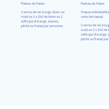
Plateau du Palais.
Plateau du Palais.
2 verres de vin (rouge, blanc ou
9 tapas individuelles
rosé) ou 2 x 25cl de bière ou 2
carte des tapas)
softs (jus d’orange, ananas,
2 verres de vin (rou
pêche ou fraise) par personne.
rosé) ou 2 x 25cl de
softs (jus d’orange,
pêche ou fraise) pa