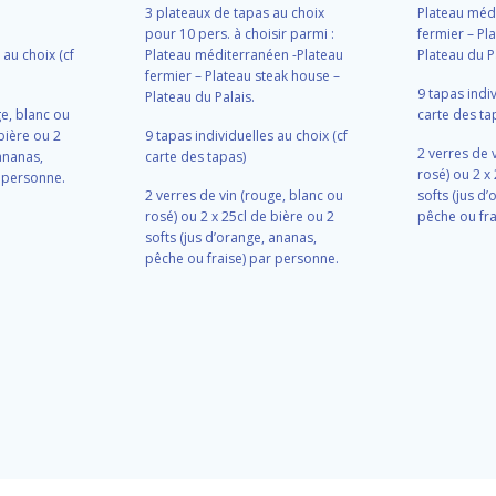
3 plateaux de tapas au choix
Plateau méd
pour 10 pers. à choisir parmi :
fermier – Pl
 au choix (cf
Plateau méditerranéen -Plateau
Plateau du P
fermier – Plateau steak house –
9 tapas indiv
Plateau du Palais.
ge, blanc ou
carte des ta
 bière ou 2
9 tapas individuelles au choix (cf
2 verres de 
 ananas,
carte des tapas)
rosé) ou 2 x
r personne.
2 verres de vin (rouge, blanc ou
softs (jus d
rosé) ou 2 x 25cl de bière ou 2
pêche ou fra
softs (jus d’orange, ananas,
pêche ou fraise) par personne.