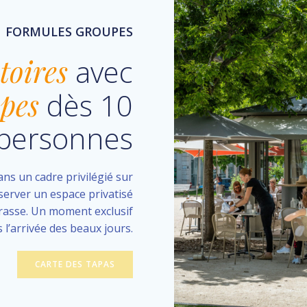
FORMULES GROUPES
toires
avec
pes
dès 10
personnes
ns un cadre privilégié sur
server un espace privatisé
rrasse. Un moment exclusif
s l’arrivée des beaux jours.
CARTE DES TAPAS