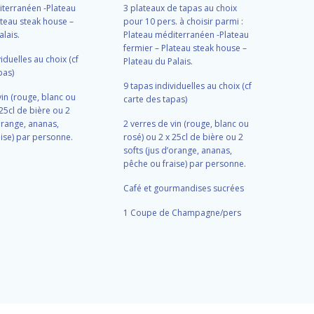
iterranéen -Plateau
3 plateaux de tapas au choix
ateau steak house –
pour 10 pers. à choisir parmi :
alais.
Plateau méditerranéen -Plateau
fermier – Plateau steak house –
iduelles au choix (cf
Plateau du Palais.
pas)
9 tapas individuelles au choix (cf
vin (rouge, blanc ou
carte des tapas)
 25cl de bière ou 2
’orange, ananas,
2 verres de vin (rouge, blanc ou
ise) par personne.
rosé) ou 2 x 25cl de bière ou 2
softs (jus d’orange, ananas,
pêche ou fraise) par personne.
Café et gourmandises sucrées
1 Coupe de Champagne/pers