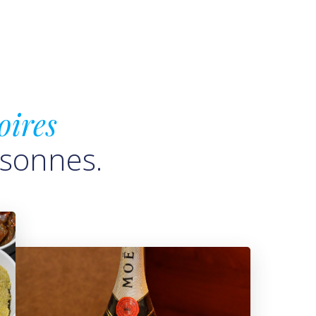
oires
rsonnes.